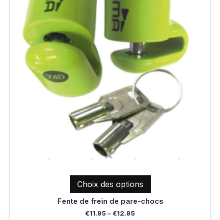
variations.
Les
options
peuvent
être
choisies
sur
la
page
du
produit
Choix des options
Fente de frein de pare-chocs
€
11.95
–
€
12.95