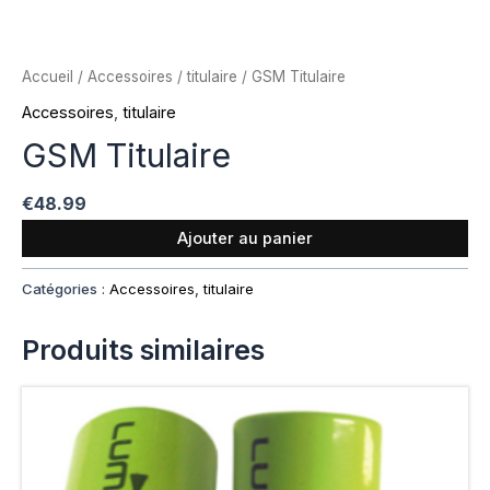
Accueil
/
Accessoires
/
titulaire
/ GSM Titulaire
Accessoires
,
titulaire
GSM Titulaire
€
48.99
Ajouter au panier
Catégories :
Accessoires
,
titulaire
Produits similaires
Plage
Ce
de
produit
prix :
a
€11.95
à
plusieurs
€12.95