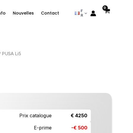
F
nfo
Nouvelles
Contact
R
e
/ PUSA Li5
rix
ctuel
st :
3,750.00.
Prix catalogue
€ 4250
E-prime
-€ 500