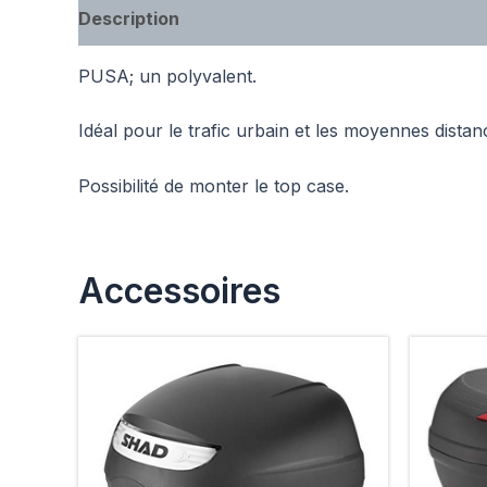
Description
Informations complémentaires
PUSA; un polyvalent.
Idéal pour le trafic urbain et les moyennes distan
Possibilité de monter le top case.
Accessoires
Plage
Ce
de
produit
prix :
a
€59.90
à
plusieurs
€79.95
variations.
Les