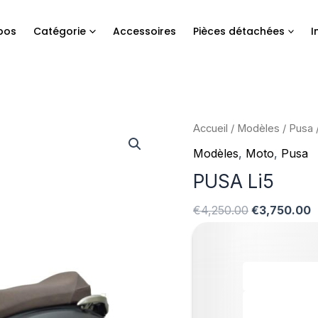
pos
Catégorie
Accessoires
Pièces détachées
I
Le
L
Accueil
/
Modèles
/
Pusa
prix
p
Modèles
,
Moto
,
Pusa
initial
a
PUSA Li5
était :
e
€4,250.00.
€
€
4,250.00
€
3,750.00