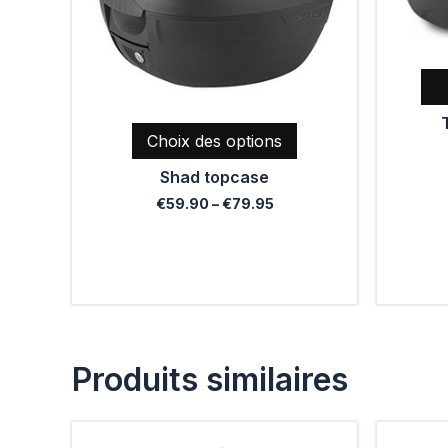
options
peuvent
être
choisies
sur
Choix des options
la
page
Shad topcase
du
€
59.90
–
€
79.95
produit
Produits similaires
Ce