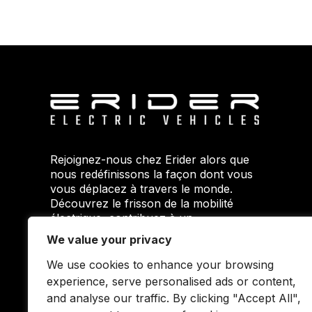
Rejoignez-nous chez Erider alors que
nous redéfinissons la façon dont vous
vous déplacez à travers le monde.
Découvrez le frisson de la mobilité
électrique, contribuez à un
environnement plus propre et faites
We value your privacy
partie d'un mouvement qui envisage
un avenir plus intelligent et plus vert.
We use cookies to enhance your browsing
Votre voyage commence ici avec
experience, serve personalised ads or content,
Erider.
and analyse our traffic. By clicking "Accept All",