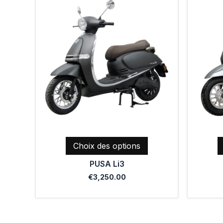
produit
a
plusieurs
variations.
Les
options
peuvent
être
choisies
sur
la
page
Choix des options
du
PUSA Li3
produit
€
3,250.00