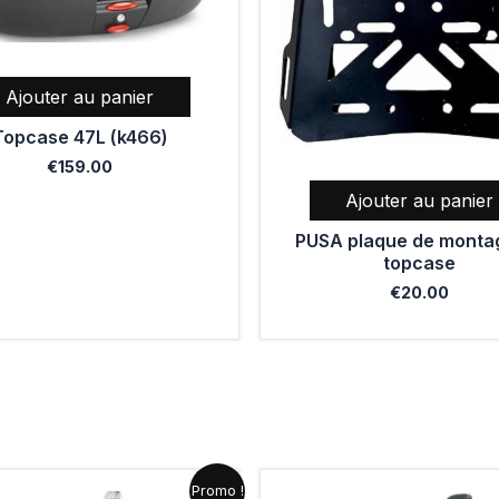
Ajouter au panier
Topcase 47L (k466)
€
159.00
Ajouter au panier
PUSA plaque de monta
topcase
€
20.00
Le
Le
Ce
Ce
Promo !
prix
prix