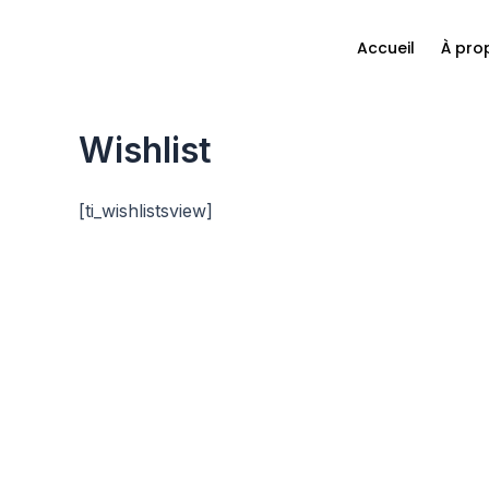
Aller
au
Accueil
À pro
contenu
Wishlist
[ti_wishlistsview]