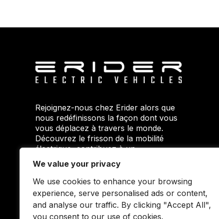
Rejoignez-nous chez Erider alors que
nous redéfinissons la façon dont vous
vous déplacez à travers le monde.
Découvrez le frisson de la mobilité
électrique, contribuez à un
environnement plus propre et faites
We value your privacy
partie d'un mouvement qui envisage
un avenir plus intelligent et plus vert.
We use cookies to enhance your browsing
Votre voyage commence ici avec
experience, serve personalised ads or content,
Erider.
and analyse our traffic. By clicking "Accept All",
you consent to our use of cookies.