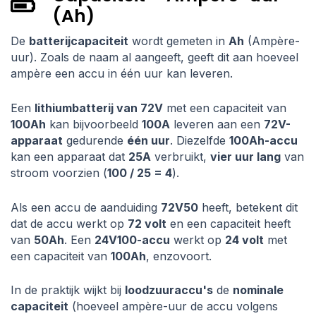
(Ah)
De
batterijcapaciteit
wordt gemeten in
Ah
(Ampère-
uur). Zoals de naam al aangeeft, geeft dit aan hoeveel
ampère een accu in één uur kan leveren.
Een
lithiumbatterij van 72V
met een capaciteit van
100Ah
kan bijvoorbeeld
100A
leveren aan een
72V-
apparaat
gedurende
één uur
. Diezelfde
100Ah-accu
kan een apparaat dat
25A
verbruikt,
vier uur lang
van
stroom voorzien (
100 / 25 = 4
).
Als een accu de aanduiding
72V50
heeft, betekent dit
dat de accu werkt op
72 volt
en een capaciteit heeft
van
50Ah
. Een
24V100-accu
werkt op
24 volt
met
een capaciteit van
100Ah
, enzovoort.
In de praktijk wijkt bij
loodzuuraccu's
de
nominale
capaciteit
(hoeveel ampère-uur de accu volgens