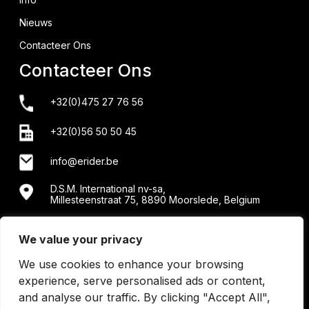
Nieuws
Contacteer Ons
Contacteer Ons
+32(0)475 27 76 56
+32(0)56 50 50 45
info@erider.be
D.S.M. International nv-sa,
Millesteenstraat 75, 8890 Moorslede, Belgium
Showroom + werkplaats: Menensesteenweg 34/2 -
8890 Moorslede
We value your privacy
We use cookies to enhance your browsing
experience, serve personalised ads or content,
and analyse our traffic. By clicking "Accept All",