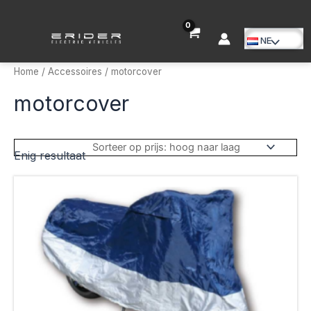
Ga
naar
de
NE
Menu
inhoud
Home
/
Accessoires
/ motorcover
schakele
motorcover
Enig resultaat